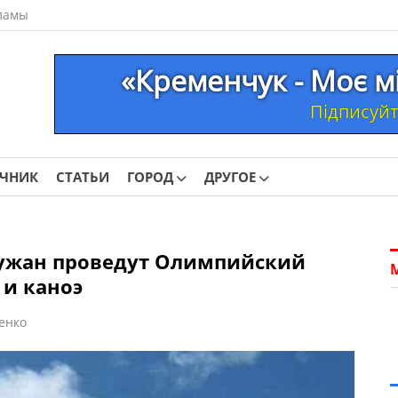
ламы
«Кременчук - Моє м
Підписуйте
ОЧНИК
СТАТЬИ
ГОРОД
ДРУГОЕ
чужан проведут Олимпийский
 и каноэ
енко