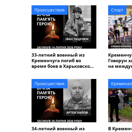
Происшествия
Спорт
33-летний военный из
Кременчу
Кременчуга погиб во
Говорун з
время боев в Харьковской
на между
области
велогонке
Alfredo" 
Происшествия
Криминал
34-летний военный из
В Кремен