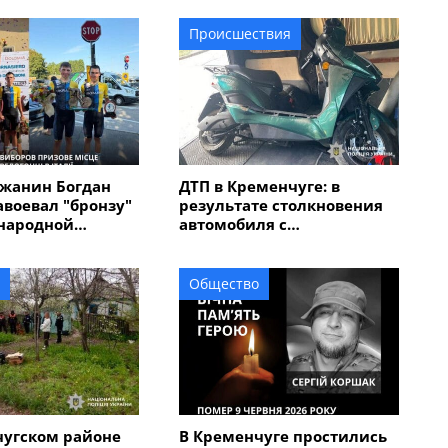
Происшествия
жанин Богдан
ДТП в Кременчуге: в
авоевал "бронзу"
результате столкновения
народной
автомобиля с
 "Memorial
электроскутером
в Италии
травмирован мужчина
Общество
чугском районе
В Кременчуге простились