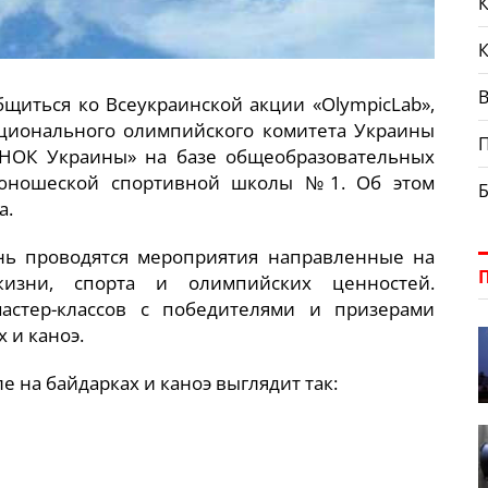
К
В
щиться ко Всеукраинской акции «OlympicLab»,
ционального олимпийского комитета Украины
 НОК Украины» на базе общеобразовательных
-юношеской спортивной школы №1. Об этом
а.
ень проводятся мероприятия направленные на
жизни, спорта и олимпийских ценностей.
астер-классов с победителями и призерами
 и каноэ.
 на байдарках и каноэ выглядит так: