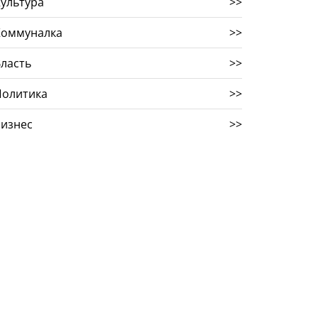
ультура
>>
Коммуналка
>>
ласть
>>
Политика
>>
Бизнес
>>