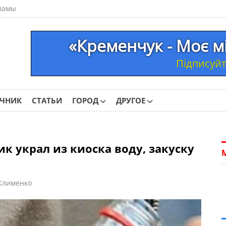
ламы
«Кременчук - Моє м
Підписуйте
ОЧНИК
СТАТЬИ
ГОРОД
ДРУГОЕ
 украл из киоска воду, закуску
Клименко