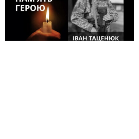
33-летний военный из Кременчуга погиб
во время боев в Харьковской области
Спорт