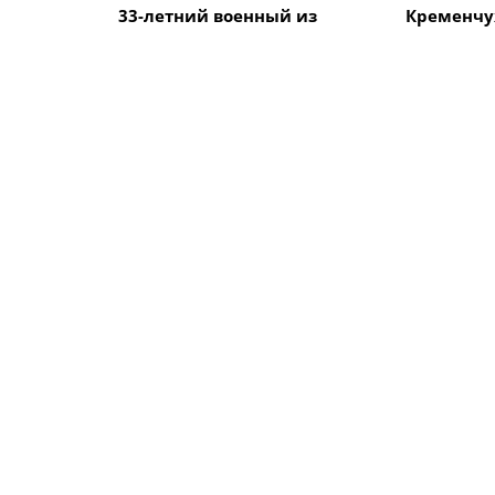
33-летний военный из
Кременчу
Кременчуга погиб во
Говорун з
время боев в Харьковской
на между
области
велогонке
Alfredo" 
ПОХОЖИЕ НОВОСТИ
Происшествия
Происшес
Кременчугская полиция
В Кременч
установила обстоятельства
вести жен
драки между мужчинами
разыскив
на Масленицу
5 месяцев
Происшествия
Происшес