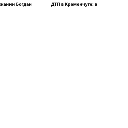
жанин Богдан
ДТП в Кременчуге: в
авоевал "бронзу"
результате столкновения
народной
автомобиля с
 "Memorial
электроскутером
в Италии
травмирован мужчина
Все новости
твия
Происшествия
уге пропала без
В Кременчуге на
щина: ее
Молодежном очередное
ают уже больше
ДТП
твия
Происшествия