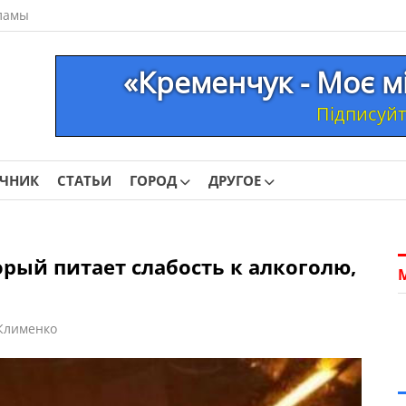
ламы
«Кременчук - Моє м
Підписуйте
ОЧНИК
СТАТЬИ
ГОРОД
ДРУГОЕ
орый питает слабость к алкоголю,
Клименко