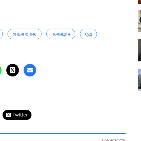
опьянение
полиция
суд
Twitter
Все новости