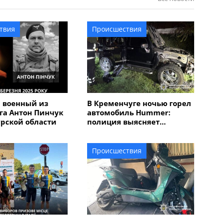
твия
Происшествия
 военный из
В Кременчуге ночью горел
га Антон Пинчук
автомобиль Hummer:
урской области
полиция выясняет
обстоятельства
Происшествия