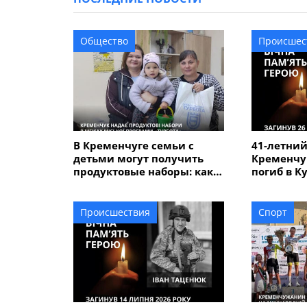
Общество
Происшес
В Кременчуге семьи с
41-летний
детьми могут получить
Кременчу
продуктовые наборы: как
погиб в К
подать заявление
Происшествия
Спорт