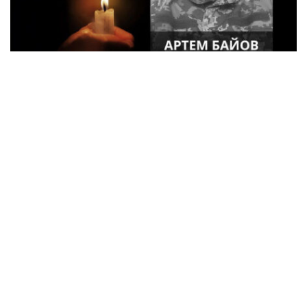
34-летний военный из Кременчуга Артем
Байов погиб в Донецкой области
Криминал