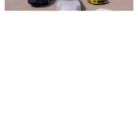
В Кременчуге на площади Победы устроят
автовыставку KYIV CAR FEST с P-Girls, DJ-
сетами и подарками
Общество