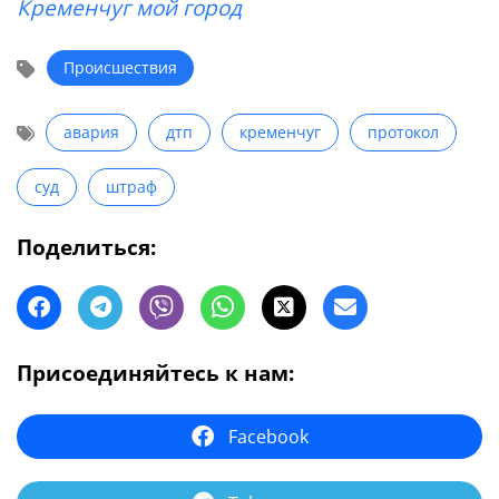
Кременчуг мой город
Происшествия
авария
дтп
кременчуг
протокол
суд
штраф
Поделиться:
Присоединяйтесь к нам:
Facebook