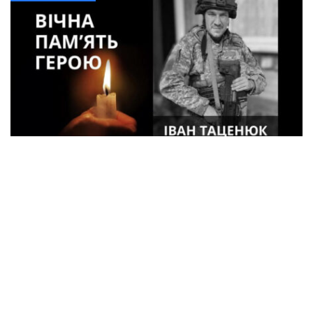
33-летний военный из Кременчуга погиб
во время боев в Харьковской области
Спорт