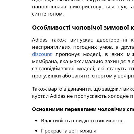
наповнювача використовується пух, 
синтепоном.
Особливості чоловічої зимової 
Adidas також випускає двосторонні 
несприятливих погодних умов, а дру
discount
пропонує моделі, в яких між
мембрана, яка максимально захищає від в
світловідбиваючі моделі, які стануть
прогулянки або заняття спортом у вечірні
Також варто відзначити, що завдяки вико
куртки Adidas не пропускають холодне по
Основними перевагами чоловічих спо
Властивість швидкого висихання.
Прекрасна вентиляція.