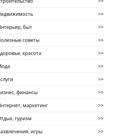
троительство
>>
Недвижимость
>>
нтерьер, быт
>>
Полезные советы
>>
доровье, красота
>>
Мода
>>
слуги
>>
изнес, финансы
>>
нтернет, маркетинг
>>
тдых, туризм
>>
азвлечения, игры
>>