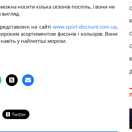
можна носити кілька сезонів поспіль, і вони не
 вигляд.
К
представлені на сайті
www.sport-discount.com.ua
,
широким асортиментом фасонів і кольорів. Вони
ь навіть у найлютіші морози.
Д
Twitter