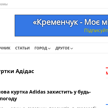
ламы
«Кременчук - Моє м
Підписуйте
ОЧНИК
СТАТЬИ
ГОРОД
ДРУГОЕ
уртки Адідас
ова куртка Аdidas захистить у будь-
 погоду