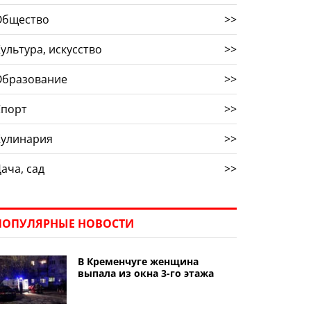
Общество
>>
ультура, искусство
>>
Образование
>>
Спорт
>>
Кулинария
>>
ача, сад
>>
ПОПУЛЯРНЫЕ НОВОСТИ
В Кременчуге женщина
выпала из окна 3-го этажа