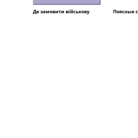
Де замовити військову
Поясные 
форму?
ПОПУЛЯРНЫЕ СТАТЬИ
Полезные советы
Мода
Главные мифы о
Выбираем
переводах и переводчиках
себя
Техника
Интерьер