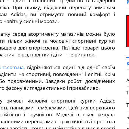
ка – один з головних предметів в гардеробі
віка. При цьому, віддаючи перевагу зимовим
кам Adidas, ви отримуєте повний комфорт і
о навіть у сильні морози.
атку серед асортименту магазинів можна було
ти тільки жіночі та чоловічі спортивні куртки
льшого для спортсменів. Пізніше товари цього
ктично всі, підлітки і діти – не виняток.
unt.com.ua
, відрізняються один від одної своїм
ілити на спортивні, повсякденні і елітні. Крім
бо подовженими. Завдяки роботі досвідчених
ого фасону виглядає стильно і привабливо.
 зимові чоловічі спортивні куртки Адідас
Т
ують написами і емблемами. Цей вид верхнього
стійкістю і зручністю. Моделі в стилі кежуал
Б
головними перевагами є практичність і простота
оку вартість, тому що найчастіше в них в якості