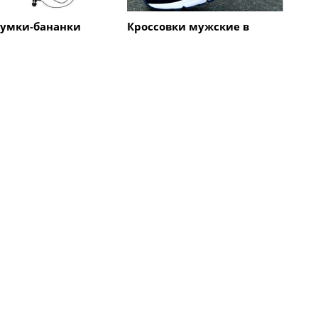
сумки-бананки
Кроссовки мужские в
ассортименте на
nanogu.com.ua
Все статьи
Интернет, маркетинг
 копочки для
Виды хостинга
, быт
Полезные советы