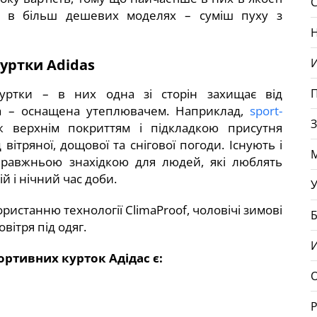
С
а в більш дешевих моделях – суміш пуху з
куртки Аdidas
И
куртки – в них одна зі сторін захищає від
га – оснащена утеплювачем. Наприклад,
sport-
З
 верхнім покриттям і підкладкою присутня
ітряної, дощової та снігової погоди. Існують і
 справжньою знахідкою для людей, які люблять
й і нічний час доби.
У
ристанню технології ClimaProof, чоловічі зимові
Б
вітря під одяг.
И
ртивних курток Адідас є:
О
Р