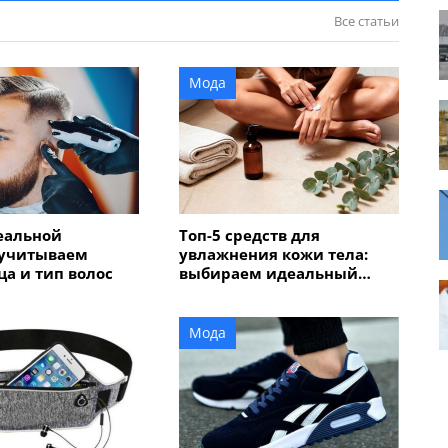
Все статьи
Мода
еальной
Топ-5 средств для
 учитываем
увлажнения кожи тела:
а и тип волос
выбираем идеальный
крем или лосьон
Мода