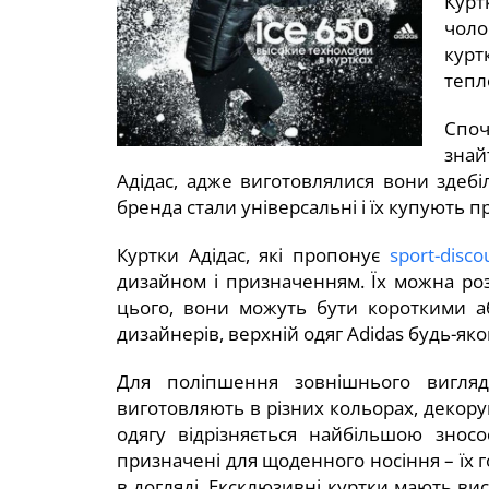
Курт
чоло
курт
тепл
Споч
знай
Адідас, адже виготовлялися вони здебі
бренда стали універсальні і їх купують пра
Куртки Адідас, які пропонує
sport-disco
дизайном і призначенням. Їх можна розд
цього, вони можуть бути короткими а
дизайнерів, верхній одяг Adidas будь-як
Для поліпшення зовнішнього вигляду
виготовляють в різних кольорах, декор
одягу відрізняється найбільшою зносо
призначені для щоденного носіння – їх 
в догляді. Ексклюзивні куртки мають вис