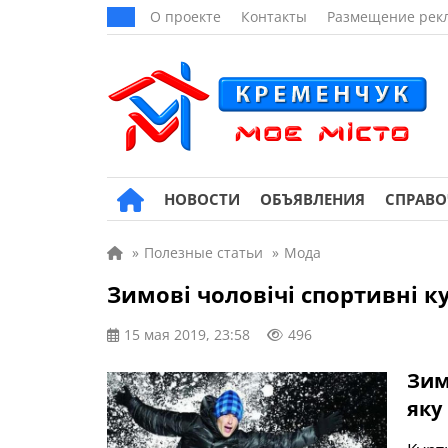
О проекте
Контакты
Размещение рек
НОВОСТИ
ОБЪЯВЛЕНИЯ
СПРАВ
»
Полезные статьи
»
Мода
Зимові чоловічі спортивні к
15 мая 2019, 23:58
496
Зим
яку