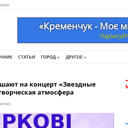
ламы
«Кременчук - Моє м
Підписуйте
ОЧНИК
СТАТЬИ
ГОРОД
ДРУГОЕ
шают на концерт «Звездные
творческая атмосфера
менко