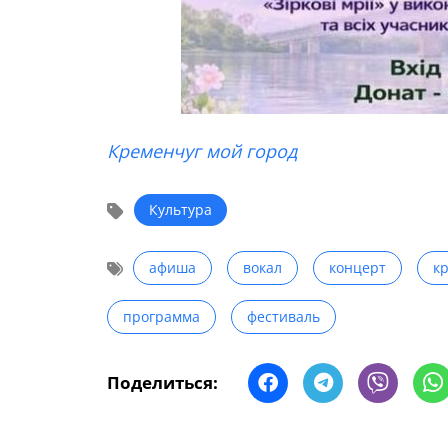
Кременчуг мой город
Культура
афиша
вокал
концерт
к
программа
фестиваль
Поделиться: