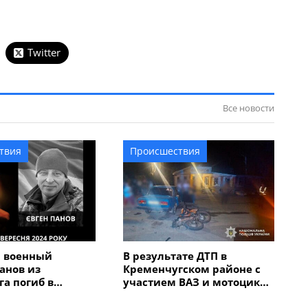
Twitter
Все новости
твия
Происшествия
й военный
В результате ДТП в
анов из
Кременчугском районе с
а погиб в
участием ВАЗ и мотоцикла
бласти
пострадали трое
подростков