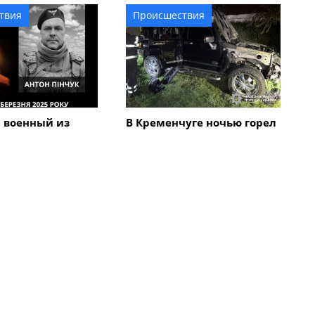
твия
Происшествия
 военный из
В Кременчуге ночью горел
га Антон Пинчук
автомобиль Hummer:
урской области
полиция выясняет
обстоятельства
Все новости
Культура