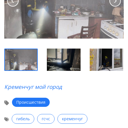
Кременчуг мой город
Происшествия
гибель
гсчс
кременчуг