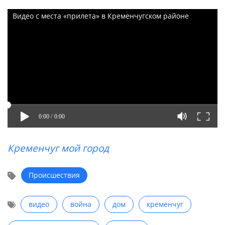
Видео с места «прилета» в Кременчугском районе
0:00 /
0:00
Кременчуг мой город
Происшествия
видео
война
дом
кременчуг