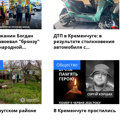
жанин Богдан
ДТП в Кременчуге: в
авоевал "бронзу"
результате столкновения
народной
автомобиля с
 "Memorial
электроскутером
в Италии
травмирован мужчина
Общество
чугском районе
В Кременчуге простились
кий череп на
с 45-летним военным
вел на след 67-
Сергеем Коршаком
мужчины,
бил мать с