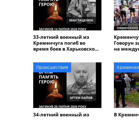
33-летний военный из
Кременчу
Кременчуга погиб во
Говорун з
время боев в Харьковской
на между
области
велогонке
Alfredo" 
Происшествия
Криминал
34-летний военный из
В Кремен
Кременчуга Артем Байов
человечес
погиб в Донецкой области
дороге вы
летнего 
который у