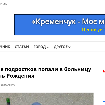
ламы
«Кременчук - Моє м
Підписуйте
ОЧНИК
СТАТЬИ
ГОРОД
ДРУГОЕ
е подростков попали в больницу
ень Рождения
Клименко