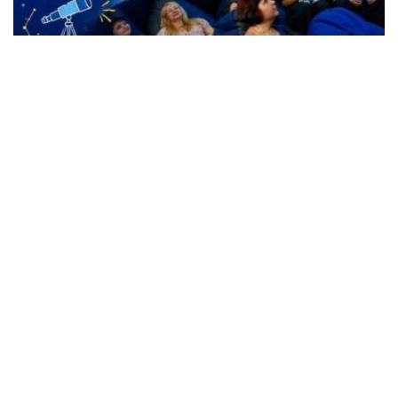
Жители Кременчуга могут бесплатно
посетить Планетарий
Происшествия