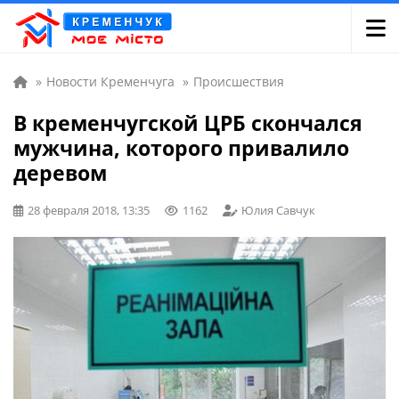
»
Новости Кременчуга
»
Происшествия
В кременчугской ЦРБ скончался
мужчина, которого привалило
деревом
28 февраля 2018, 13:35
1162
Юлия Савчук