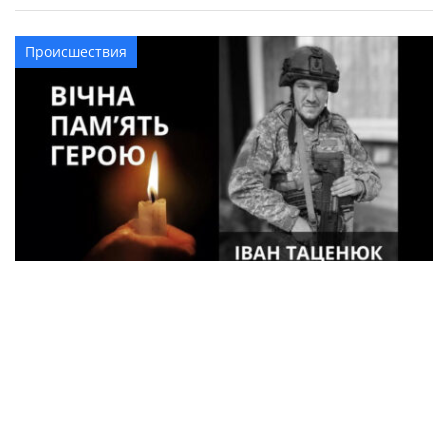
Происшествия
33-летний военный из Кременчуга погиб
во время боев в Харьковской области
Спорт