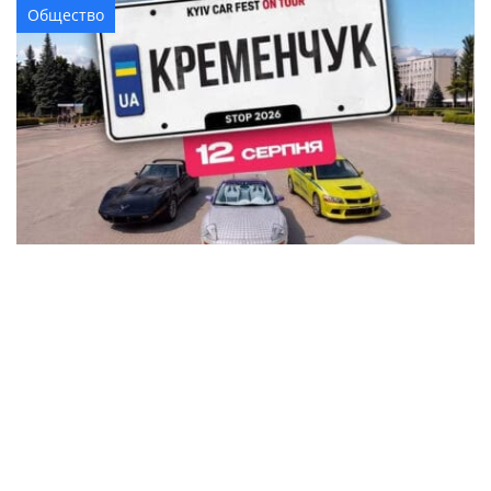
Общество
В Кременчуге на площади Победы устроят
автовыставку KYIV CAR FEST с P-Girls, DJ-
сетами и подарками
Общество