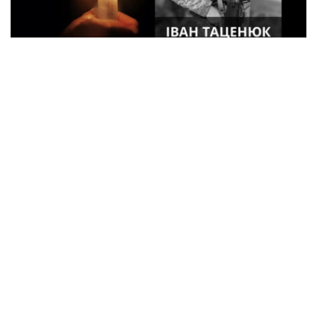
33-летний военный из Кременчуга погиб
во время боев в Харьковской области
Спорт