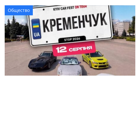
Общество
В Кременчуге на площади Победы устроят
автовыставку KYIV CAR FEST с P-Girls, DJ-
сетами и подарками
Общество