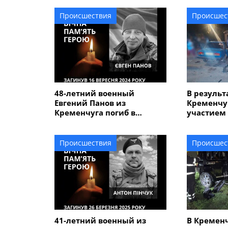
Происшествия
Происшес
48-летний военный
В результ
Евгений Панов из
Кременчу
Кременчуга погиб в
участием
Курской области
пострадал
подростк
Происшествия
Происшес
41-летний военный из
В Кременч