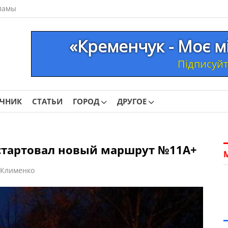
ламы
«Кременчук - Моє м
Підписуйте
ОЧНИК
СТАТЬИ
ГОРОД
ДРУГОЕ
 стартовал новый маршрут №11А+
 Клименко