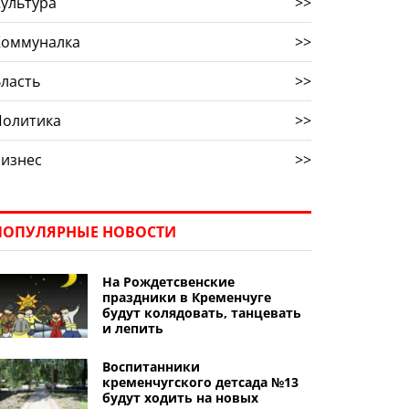
ультура
>>
Коммуналка
>>
ласть
>>
Политика
>>
Бизнес
>>
ПОПУЛЯРНЫЕ НОВОСТИ
На Рождетсвенские
праздники в Кременчуге
будут колядовать, танцевать
и лепить
Воспитанники
кременчугского детсада №13
будут ходить на новых