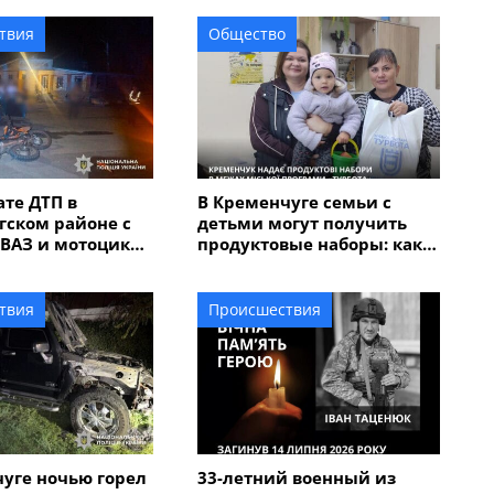
твия
Общество
ате ДТП в
В Кременчуге семьи с
гском районе с
детьми могут получить
 ВАЗ и мотоцикла
продуктовые наборы: как
и трое
подать заявление
ов
твия
Происшествия
уге ночью горел
33-летний военный из