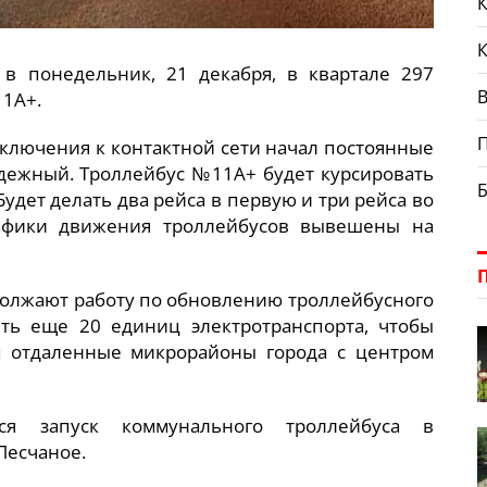
К
в понедельник, 21 декабря, в квартале 297
В
11А+.
дключения к контактной сети начал постоянные
ежный. Троллейбус №11А+ будет курсировать
Будет делать два рейса в первую и три рейса во
афики движения троллейбусов вывешены на
одолжают работу по обновлению троллейбусного
ить еще 20 единиц электротранспорта, чтобы
 отдаленные микрорайоны города с центром
я запуск коммунального троллейбуса в
Песчаное.