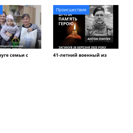
Происшествия
уге семьи с
41-летний военный из
огут получить
Кременчуга Антон Пинчук
ые наборы: как
погиб в Курской области
явление
Все новости
Общество