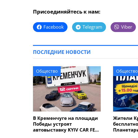
Присоединяйтесь к нам:
Facebook
Telegram
Viber
ПОСЛЕДНИЕ НОВОСТИ
Общество
Общество
В Кременчуге на площади
Жители К
Победы устроят
бесплатно
автовыставку KYIV CAR FEST
Планетар
с P-Girls, DJ-сетами и