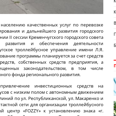
К
В
населению качественных услуг по перевозке
ирования и дальнейшего развития городского
ии II сессии Кременчугского городского совета
а развития и обеспечения деятельности
гское троллейбусное управление имени Л.Я.
рование программы планируется за счет средств
едств, собственных средств предприятия, а
ещенных законодательством, в том числе
ного фонда регионального развития.
привлечение инвестиционных средств на
усов с низким полом с автономным движением
линий по ул. Республиканской, ул. Макаренко и
нтактной сети для организации троллейбусного
й центр «FOZZY» к установлению знака «г.