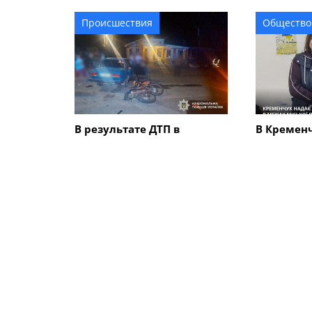
подарками
Происшествия
Общество
В результате ДТП в
В Кременч
Кременчугском районе с
детьми м
участием ВАЗ и мотоцикла
продуктов
пострадали трое
подать за
подростков
ПОХОЖИЕ НОВОСТИ
Общество
Общество