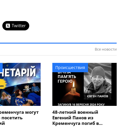
Twitter
Все новости
Происшествия
ременчуга могут
48-летний военный
 посетить
Евгений Панов из
ий
Кременчуга погиб в
Курской области