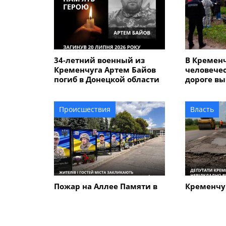
34-летний военный из
В Кремен
Кременчуга Артем Байов
человечес
погиб в Донецкой области
дороге вы
летнего 
который у
сыном
Происшествия
Власть
Пожар на Аллее Памяти в
Кременчу
Кременчуге: стала
требуют 
известна причина
отремонт
возгорания
аварийную
которая п