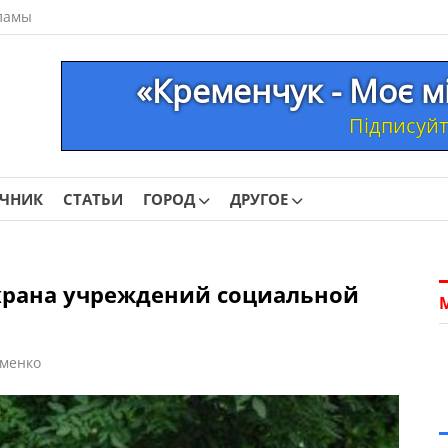
ламы
«Кременчук - Моє м
Підписуйте
ОЧНИК
СТАТЬИ
ГОРОД
ДРУГОЕ
храна учреждений социальной
менко