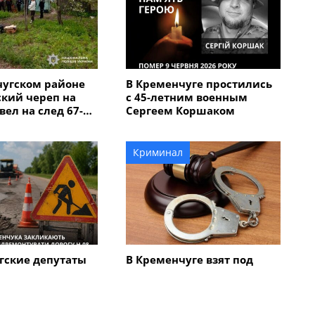
чугском районе
В Кременчуге простились
кий череп на
с 45-летним военным
вел на след 67-
Сергеем Коршаком
мужчины,
бил мать с
Криминал
гские депутаты
В Кременчуге взят под
немедленно
стражу 70-летний
ировать
мужчина, который ножом
 трассу Н-08,
ранил двух пассажиров
роходит через
маршрутки