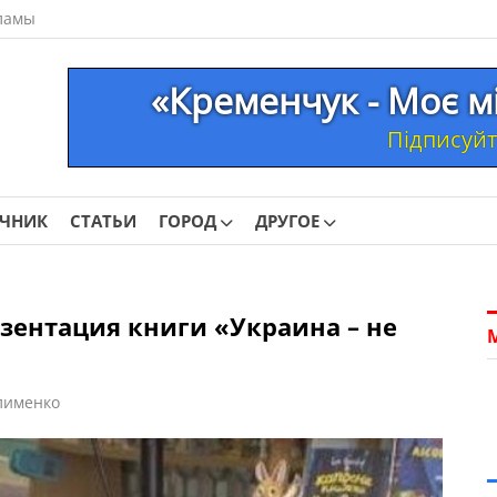
ламы
«Кременчук - Моє м
Підписуйте
ОЧНИК
СТАТЬИ
ГОРОД
ДРУГОЕ
езентация книги «Украина – не
лименко