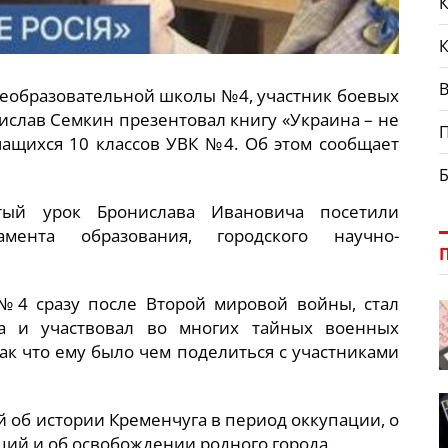
К
В
щеобразовательной школы №4, участник боевых
ислав Семкин презентовал книгу «Украина – не
чащихся 10 классов УВК №4. Об этом сообщает
тый урок Бронислава Ивановича посетили
амента образования, городского научно-
№4 сразу после Второй мировой войны, стал
а и участвовал во многих тайных военных
ак что ему было чем поделиться с участниками
й об истории Кременчуга в период оккупации, о
ций и об освобождении родного города.