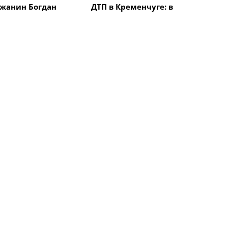
жанин Богдан
ДТП в Кременчуге: в
авоевал "бронзу"
результате столкновения
народной
автомобиля с
 "Memorial
электроскутером
в Италии
травмирован мужчина
Все новости
Культура
чуге Новогодние
В Кременчуге прошел
и будут
митинг по случаю
ться две недели
освобождения города
Культура