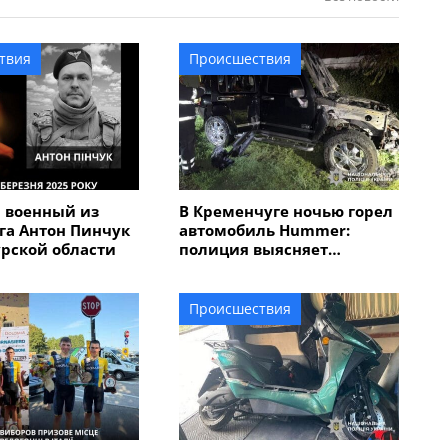
твия
Происшествия
 военный из
В Кременчуге ночью горел
га Антон Пинчук
автомобиль Hummer:
урской области
полиция выясняет
обстоятельства
Происшествия