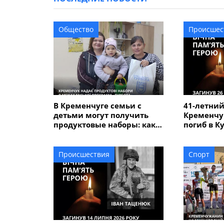
Общество
Происшес
В Кременчуге семьи с
41-летний
детьми могут получить
Кременчу
продуктовые наборы: как
погиб в К
подать заявление
Происшествия
Спорт