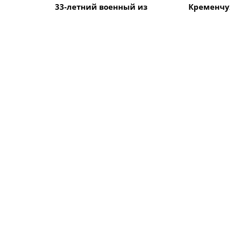
33-летний военный из
Кременчу
Кременчуга погиб во
Говорун з
время боев в Харьковской
на между
области
велогонке
Alfredo" 
ПОХОЖИЕ НОВОСТИ
Культура
Культура
Парад животных «Кубок
В Кремен
Хатико» собрал собак,
утренник
кошек и даже улиток
продолжа
Культура
Культура