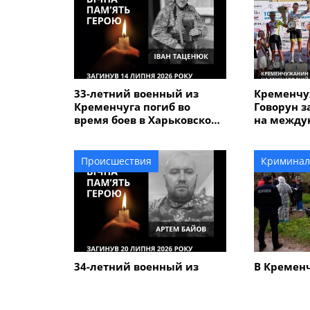
33-летний военный из
Кременчу
Кременчуга погиб во
Говорун з
время боев в Харьковской
на между
области
велогонке
Alfredo" 
Происшествия
Криминал
34-летний военный из
В Кремен
Кременчуга Артем Байов
человечес
погиб в Донецкой области
дороге вы
летнего 