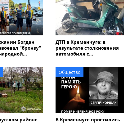
жанин Богдан
ДТП в Кременчуге: в
авоевал "бронзу"
результате столкновения
народной
автомобиля с
 "Memorial
электроскутером
в Италии
травмирован мужчина
Общество
чугском районе
В Кременчуге простились
кий череп на
с 45-летним военным
вел на след 67-
Сергеем Коршаком
мужчины,