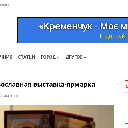
ламы
«Кременчук - Моє м
Підписуйте
ОЧНИК
СТАТЬИ
ГОРОД
ДРУГОЕ
вославная выставка-ярмарка
Клименко