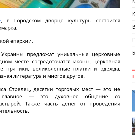
К
е
, в Городском дворце культуры состоится
В
рмарка.
ской епархии.
 Украины предложат уникальные церковные
дном месте сосредоточатся иконы, церковная
ые пряники, великолепные платки и одежда,
зная литература и многое другое.
иса Стрелец, десятки торговых мест — это не
, главное — это духовное общение со
стырей. Также часть денег от проведения
ительность.