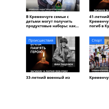
В Кременчуге семьи с
41-летний
детьми могут получить
Кременчу
продуктовые наборы: как
погиб в К
подать заявление
Происшествия
Спорт
33-летний военный из
Кременчу
Кременчуга погиб во
Говорун з
время боев в Харьковской
на между
области
велогонке
Alfredo" 
ПОХОЖИЕ НОВОСТИ