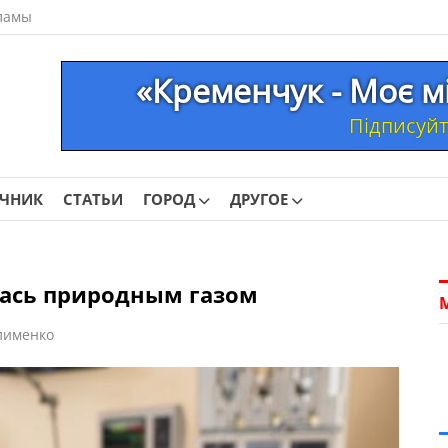
ламы
«Кременчук - Моє м
Підписуйте
ОЧНИК
СТАТЬИ
ГОРОД
ДРУГОЕ
лась природным газом
лименко