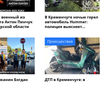
 военный из
В Кременчуге ночью горел
га Антон Пинчук
автомобиль Hummer:
урской области
полиция выясняет
обстоятельства
Происшествия
жанин Богдан
ДТП в Кременчуге: в
авоевал "бронзу"
результате столкновения
народной
автомобиля с
 "Memorial
электроскутером
в Италии
травмирован мужчина
Все новости