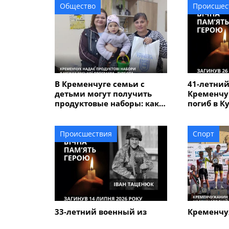
Общество
Происшес
В Кременчуге семьи с
41-летний
детьми могут получить
Кременчу
продуктовые наборы: как
погиб в К
подать заявление
Происшествия
Спорт
33-летний военный из
Кременчу
Кременчуга погиб во
Говорун з