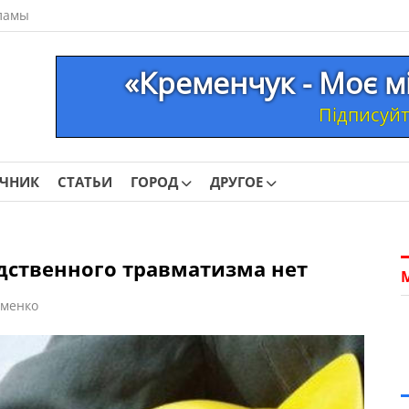
ламы
«Кременчук - Моє м
Підписуйте
ОЧНИК
СТАТЬИ
ГОРОД
ДРУГОЕ
дственного травматизма нет
менко