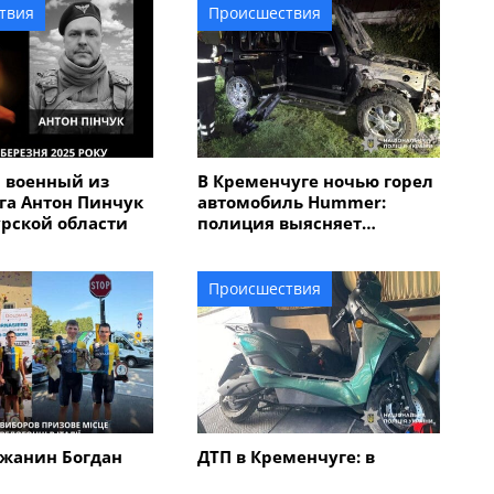
твия
Происшествия
 военный из
В Кременчуге ночью горел
га Антон Пинчук
автомобиль Hummer:
урской области
полиция выясняет
обстоятельства
Происшествия
жанин Богдан
ДТП в Кременчуге: в
авоевал "бронзу"
результате столкновения