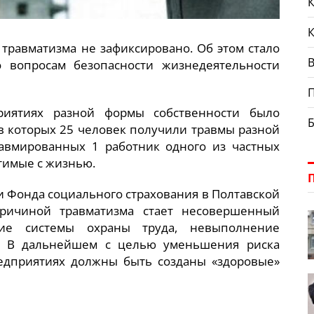
К
травматизма не зафиксировано. Об этом стало
В
о вопросам безопасности жизнедеятельности
риятиях разной формы собственности было
 в которых 25 человек получили травмы разной
равмированных 1 работник одного из частных
тимые с жизнью.
 Фонда социального страхования в Полтавской
причиной травматизма стает несовершенный
твие системы охраны труда, невыполнение
. В дальнейшем с целью уменьшения риска
едприятиях должны быть созданы «здоровые»