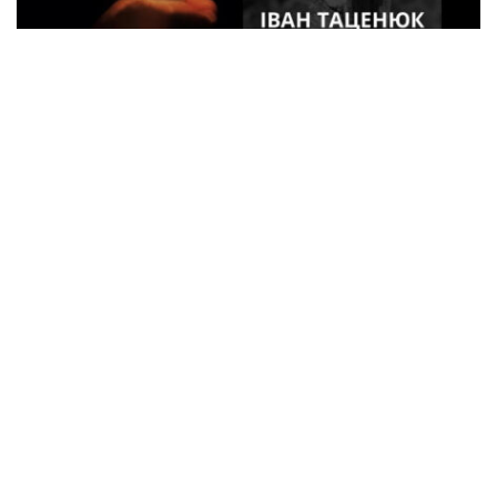
33-летний военный из Кременчуга погиб
во время боев в Харьковской области
Спорт