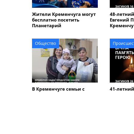
Жители Кременчуга могут
48-летни
бесплатно посетить
Евгений П
Планетарий
Кременчуг
Курской о
Общество
Происшес
В Кременчуге семьи с
41-летний
детьми могут получить
Кременчу
продуктовые наборы: как
погиб в К
подать заявление
ПОХОЖИЕ НОВОСТИ