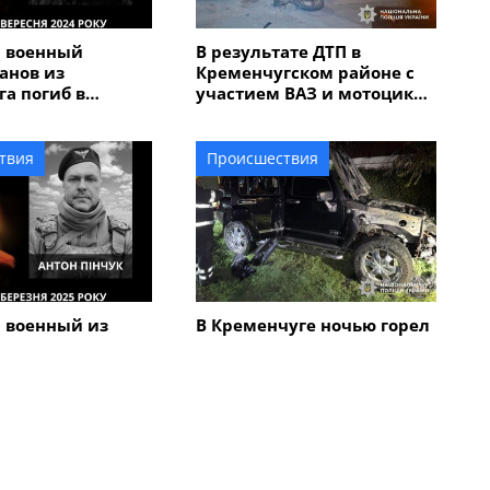
й военный
В результате ДТП в
анов из
Кременчугском районе с
а погиб в
участием ВАЗ и мотоцикла
бласти
пострадали трое
подростков
твия
Происшествия
 военный из
В Кременчуге ночью горел
га Антон Пинчук
автомобиль Hummer:
урской области
полиция выясняет
обстоятельства
Все новости