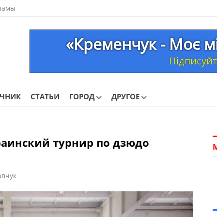
ламы
«Кременчук - Моє м
Підписуйте
ОЧНИК
СТАТЬИ
ГОРОД
ДРУГОЕ
раинский турнир по дзюдо
авчук