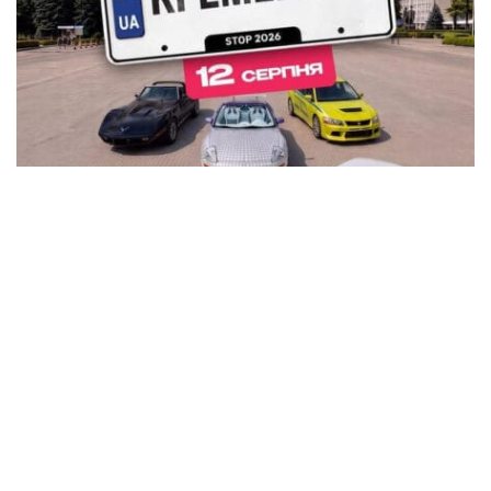
В Кременчуге на площади Победы устроят
автовыставку KYIV CAR FEST с P-Girls, DJ-
сетами и подарками
Общество