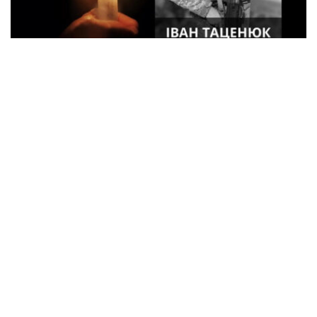
33-летний военный из Кременчуга погиб
во время боев в Харьковской области
Спорт