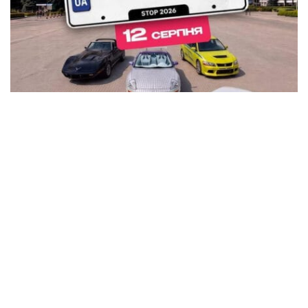
В Кременчуге на площади Победы устроят
автовыставку KYIV CAR FEST с P-Girls, DJ-
сетами и подарками
Общество