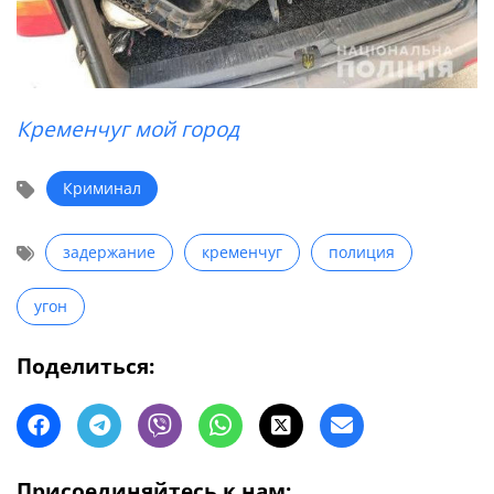
Кременчуг мой город
Криминал
задержание
кременчуг
полиция
угон
Поделиться:
Присоединяйтесь к нам: