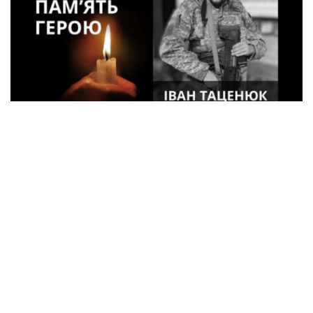
33-летний военный из Кременчуга погиб
во время боев в Харьковской области
Спорт