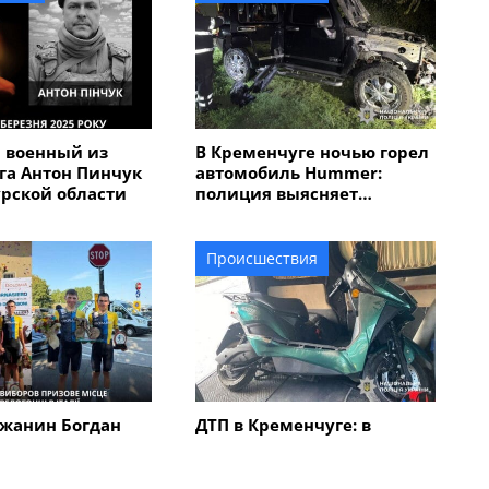
 военный из
В Кременчуге ночью горел
га Антон Пинчук
автомобиль Hummer:
урской области
полиция выясняет
обстоятельства
Происшествия
жанин Богдан
ДТП в Кременчуге: в
авоевал "бронзу"
результате столкновения
народной
автомобиля с
 "Memorial
электроскутером