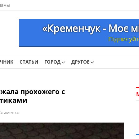
ламы
«Кременчук - Моє м
Підписуйте
ОЧНИК
СТАТЬИ
ГОРОД
ДРУГОЕ
жала прохожего с
отиками
Клименко