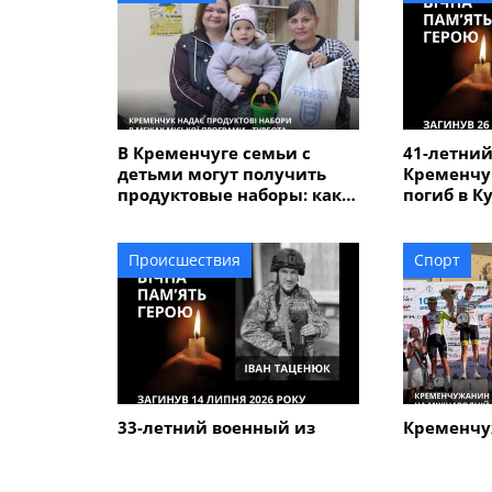
В Кременчуге семьи с
41-летний
детьми могут получить
Кременчу
продуктовые наборы: как
погиб в К
подать заявление
Происшествия
Спорт
33-летний военный из
Кременчу
Кременчуга погиб во
Говорун з
время боев в Харьковской
на между
области
велогонке