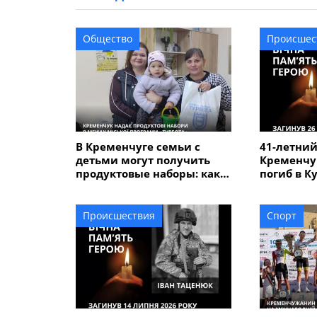
Общество
Происшес
В Кременчуге семьи с
41-летний
детьми могут получить
Кременчу
продуктовые наборы: как
погиб в К
подать заявление
Происшествия
Спорт