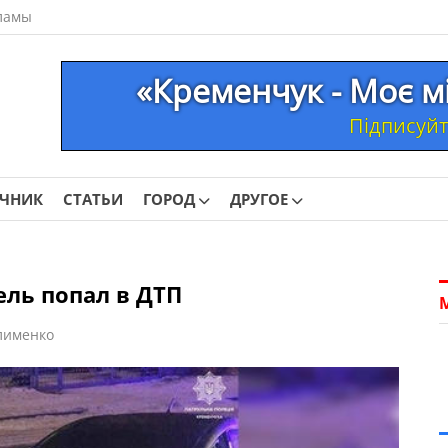
ламы
«Кременчук - Моє м
Підписуйте
ОЧНИК
СТАТЬИ
ГОРОД
ДРУГОЕ
ль попал в ДТП
лименко