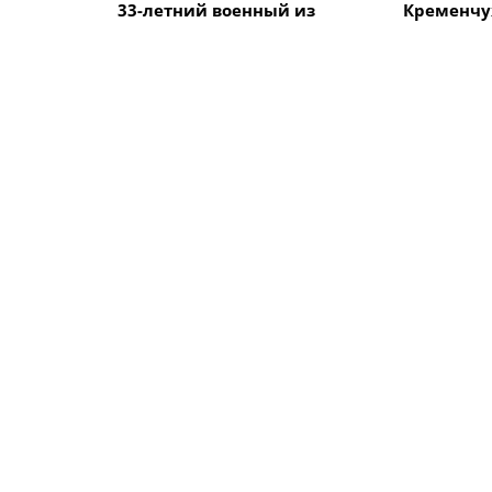
33-летний военный из
Кременчу
Кременчуга погиб во
Говорун з
время боев в Харьковской
на между
области
велогонке
Alfredo" 
ПОХОЖИЕ НОВОСТИ
Происшествия
Происшес
Кременчужанин
Жители К
разгуливал по городу с
обратилис
пистолетом
Кременчуг
подозрен
бешенств
Происшествия
Происшес