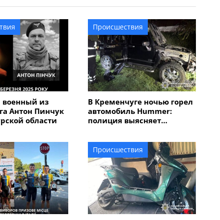
твия
Происшествия
 военный из
В Кременчуге ночью горел
га Антон Пинчук
автомобиль Hummer:
урской области
полиция выясняет
обстоятельства
Происшествия