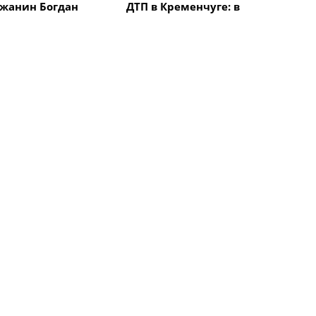
жанин Богдан
ДТП в Кременчуге: в
авоевал "бронзу"
результате столкновения
народной
автомобиля с
 "Memorial
электроскутером
в Италии
травмирован мужчина
Все новости
твия
Происшествия
озельщины
В Кременчуге похоронили
ь в больницу
28-летнего военного,
а с
погибшего во время боев в
ием на
Донецкой области
о
твия
Происшествия