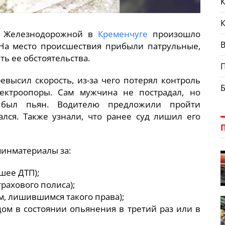
К
л. Железнодорожной в
Кременчуге
произошло
В
На место происшествия прибыли патрульные,
ь ее обстоятельства.
евысил скорость, из-за чего потерял контроль
ектроопоры. Сам мужчина не пострадал, но
 был пьян. Водителю предложили пройти
ался. Также узнали, что ранее суд лишил его
минматериалы за:
шее ДТП);
трахового полиса);
ом, лишившимся такого права);
ицом в состоянии опьянения в третий раз или в