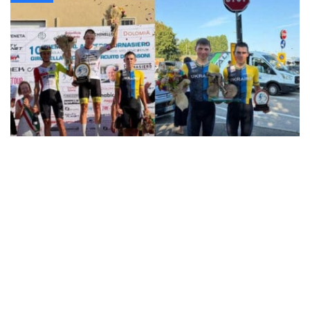
Кременчужанин Богдан Говорун завоевал
"бронзу" на международной велогонке
"Memorial Alfredo" в Италии
Происшествия