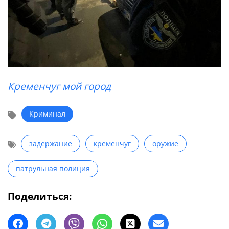
Кременчуг мой город
Криминал
задержание
кременчуг
оружие
патрульная полиция
Поделиться: