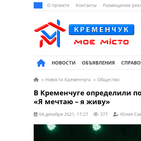
О проекте
Контакты
Размещение рек
НОВОСТИ
ОБЪЯВЛЕНИЯ
СПРАВ
»
Новости Кременчуга
»
Общество
В Кременчуге определили п
«Я мечтаю – я живу»
04 декабря 2021, 17:27
377
Юлия Са