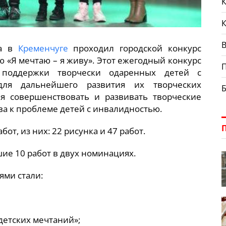
К
В
да в
Кременчуге
проходил городской конкурс
ю «Я мечтаю – я живу». Этот ежегодный конкурс
поддержки творчески одаренных детей с
для дальнейшего развития их творческих
я совершенствовать и развивать творческие
а к проблеме детей с инвалидностью.
бот, из них: 22 рисунка и 47 работ.
ие 10 работ в двух номинациях.
ями стали:
 детских мечтаний»;