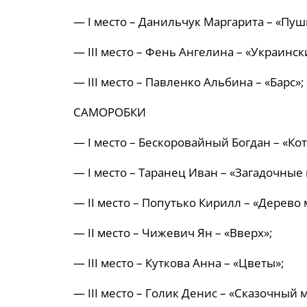
— I место – Данильчук Маргарита – «Пуш
— ІІІ место – Фень Ангелина – «Украинск
— ІІІ место – Павленко Альбина – «Барс»;
САМОРОБКИ
— I место – Бескоровайный Богдан – «Ко
— I место – Таранец Иван – «Загадочные
— ІІ место – Попутько Кирилл – «Дерево
— ІІ место – Чижевич Ян – «Вверх»;
— ІІІ место – Куткова Анна – «Цветы»;
— ІІІ место – Голик Денис – «Сказочный 