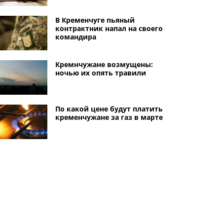
В Кременчуге пьяный
контрактник напал на своего
командира
Кремнчужане возмущены:
ночью их опять травили
По какой цене будут платить
кременчужане за газ в марте