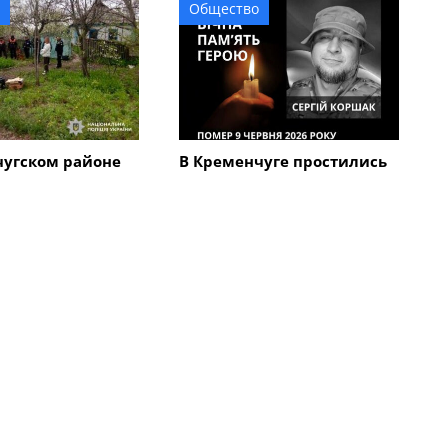
Общество
чугском районе
В Кременчуге простились
кий череп на
с 45-летним военным
вел на след 67-
Сергеем Коршаком
мужчины,
бил мать с
Все новости
Общество