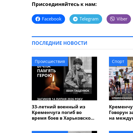
Присоединяйтесь к нам:
Facebook
Telegram
Viber
ПОСЛЕДНИЕ НОВОСТИ
Происшествия
Спорт
33-летний военный из
Кременчу
Кременчуга погиб во
Говорун з
время боев в Харьковской
на между
области
велогонке
Alfredo" 