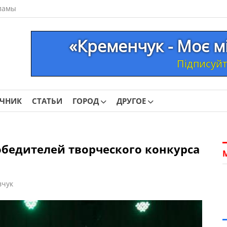
ламы
«Кременчук - Моє м
Підписуйте
ОЧНИК
СТАТЬИ
ГОРОД
ДРУГОЕ
обедителей творческого конкурса
вчук