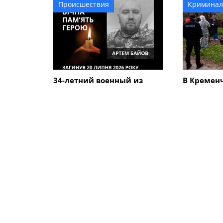
Происшествия
Криминал
34-летний военный из
В Кремен
Кременчуга Артем Байов
человечес
погиб в Донецкой области
дороге вы
летнего 
который у
сыном
ПОХОЖИЕ НОВОСТИ
Общество
Общество