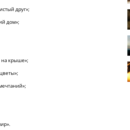
истый друг»;
ий дом»;
т на крыше»;
 цветы»;
 мечтаний»;
мир».