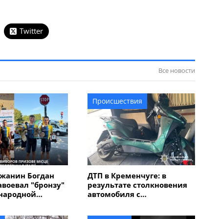
Twitter
Все новости
Происшествия
жанин Богдан
ДТП в Кременчуге: в
авоевал "бронзу"
результате столкновения
народной
автомобиля с
 "Memorial
электроскутером
в Италии
травмирован мужчина