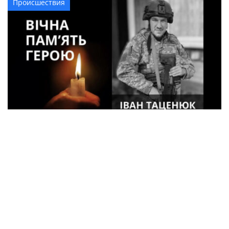
Происшествия
33-летний военный из Кременчуга погиб
во время боев в Харьковской области
Спорт