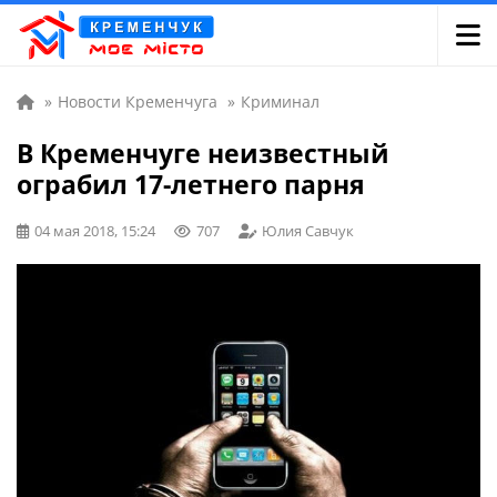
»
Новости Кременчуга
»
Криминал
В Кременчуге неизвестный
ограбил 17-летнего парня
04 мая 2018, 15:24
707
Юлия Савчук