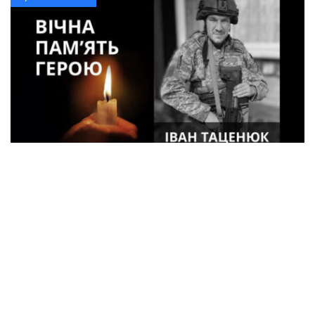
33-летний военный из Кременчуга погиб
во время боев в Харьковской области
Спорт