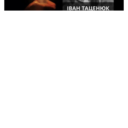
33-летний военный из Кременчуга погиб
во время боев в Харьковской области
Спорт