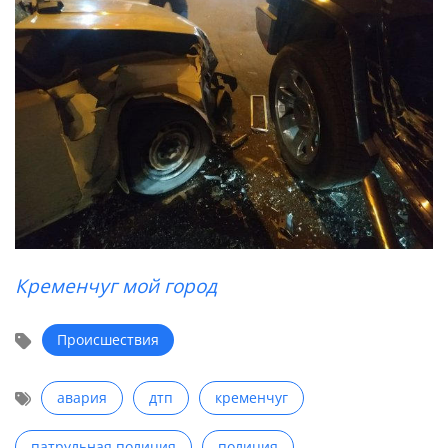
Кременчуг мой город
Происшествия
авария
дтп
кременчуг
патрульная полиция
полиция