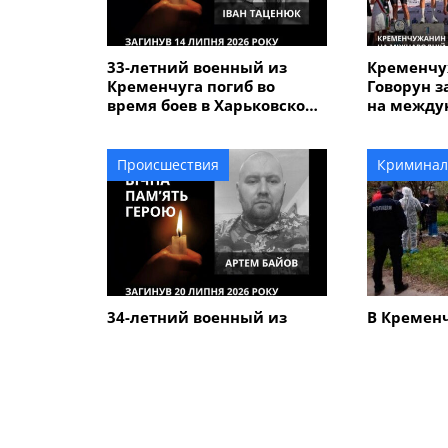
33-летний военный из
Кременчу
Кременчуга погиб во
Говорун з
время боев в Харьковской
на между
области
велогонке
Alfredo" 
Происшествия
Криминал
34-летний военный из
В Кремен
Кременчуга Артем Байов
человечес
погиб в Донецкой области
дороге вы
летнего 
который у
сыном
ПОХОЖИЕ НОВОСТИ