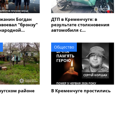
жанин Богдан
ДТП в Кременчуге: в
авоевал "бронзу"
результате столкновения
народной
автомобиля с
 "Memorial
электроскутером
в Италии
травмирован мужчина
Общество
чугском районе
В Кременчуге простились
кий череп на
с 45-летним военным
вел на след 67-
Сергеем Коршаком
мужчины,
бил мать с
Все новости