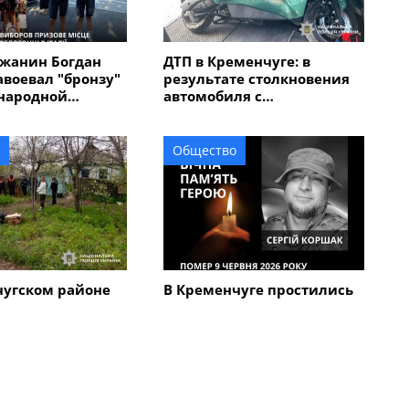
жанин Богдан
ДТП в Кременчуге: в
авоевал "бронзу"
результате столкновения
народной
автомобиля с
 "Memorial
электроскутером
в Италии
травмирован мужчина
Общество
чугском районе
В Кременчуге простились
кий череп на
с 45-летним военным
вел на след 67-
Сергеем Коршаком
мужчины,
бил мать с
Все новости