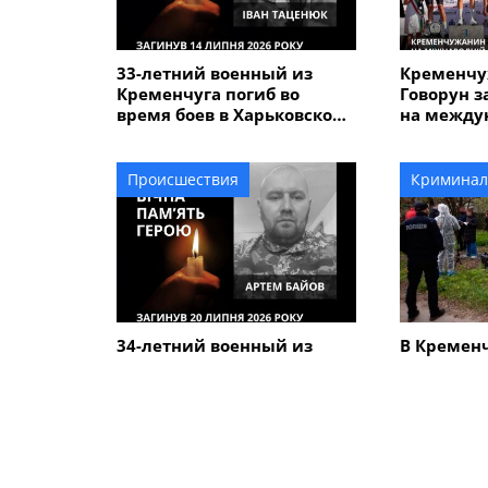
33-летний военный из
Кременчу
Кременчуга погиб во
Говорун з
время боев в Харьковской
на между
области
велогонке
Alfredo" 
Происшествия
Криминал
34-летний военный из
В Кремен
Кременчуга Артем Байов
человечес
погиб в Донецкой области
дороге вы
летнего 
который у
сыном
ПОХОЖИЕ НОВОСТИ