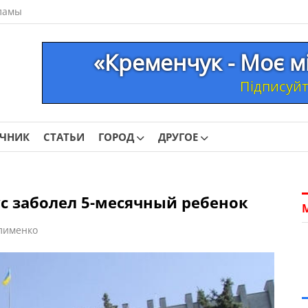
ламы
«Кременчук - Моє м
Підписуйте
ОЧНИК
СТАТЬИ
ГОРОД
ДРУГОЕ
с заболел 5-месячный ребенок
лименко