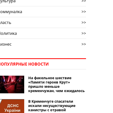
ультура
>>
Коммуналка
>>
ласть
>>
Политика
>>
Бизнес
>>
ПОПУЛЯРНЫЕ НОВОСТИ
На факельное шествие
«Памяти героев Крут»
пришло меньше
кременчужан, чем ожидалось
В Кременчуге спасатели
искали несуществующие
канистры с отравой