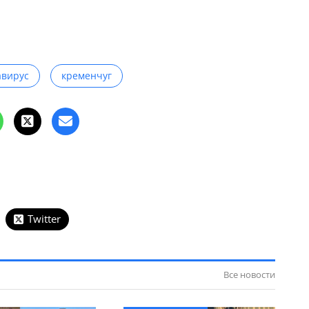
авирус
кременчуг
Twitter
Все новости