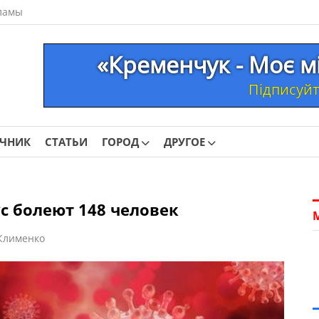
ламы
«Кременчук - Моє м
Підписуйте
ОЧНИК
СТАТЬИ
ГОРОД
ДРУГОЕ
с болеют 148 человек
Клименко