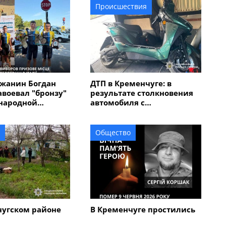
Происшествия
жанин Богдан
ДТП в Кременчуге: в
авоевал "бронзу"
результате столкновения
народной
автомобиля с
 "Memorial
электроскутером
в Италии
травмирован мужчина
Общество
чугском районе
В Кременчуге простились
кий череп на
с 45-летним военным