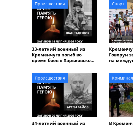
Происшествия
Спорт
33-летний военный из
Кременчу
Кременчуга погиб во
Говорун з
время боев в Харьковской
на между
области
велогонке
Alfredo" 
Происшествия
Криминал
34-летний военный из
В Кремен
Кременчуга Артем Байов
человечес