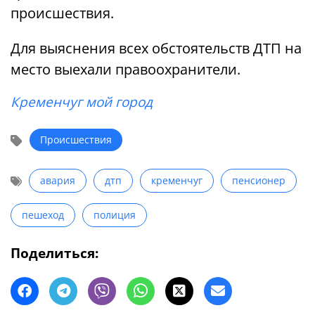
происшествия.
Для выяснения всех обстоятельств ДТП на
место выехали правоохранители.
Кременчуг мой город
Происшествия
авария
дтп
кременчуг
пенсионер
пешеход
полиция
Поделиться: