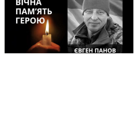
48-летний военный Евгений Панов из
Кременчуга погиб в Курской области
Происшествия