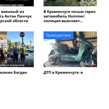
 военный из
В Кременчуге ночью горел
га Антон Пинчук
автомобиль Hummer:
урской области
полиция выясняет
обстоятельства
Происшествия
жанин Богдан
ДТП в Кременчуге: в
авоевал "бронзу"
результате столкновения
народной
автомобиля с
 "Memorial
электроскутером
в Италии
травмирован мужчина
Все новости