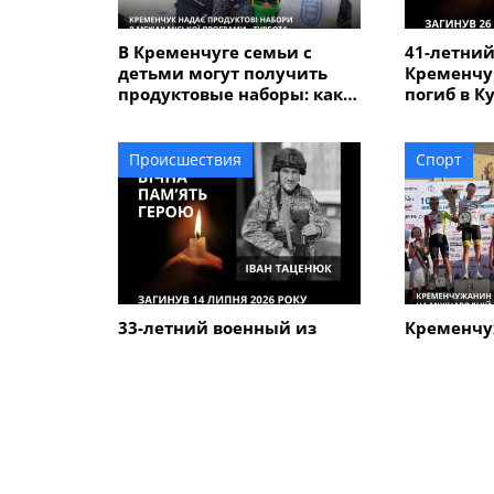
В Кременчуге семьи с
41-летний
детьми могут получить
Кременчу
продуктовые наборы: как
погиб в К
подать заявление
Происшествия
Спорт
33-летний военный из
Кременчу
Кременчуга погиб во
Говорун з
время боев в Харьковской
на между
области
велогонке
Alfredo" 
ПОХОЖИЕ НОВОСТИ