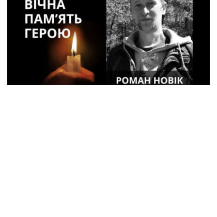
34-летний военный Роман Новик из
Кременчуга погиб в Курской области
Криминал