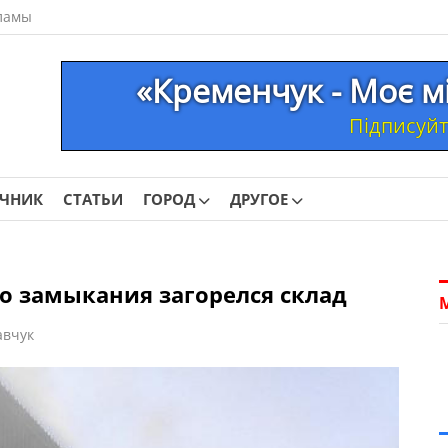
ламы
«Кременчук - Моє м
Підписуйте
ОЧНИК
СТАТЬИ
ГОРОД
ДРУГОЕ
го замыкания загорелся склад
авчук