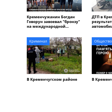
Кременчужанин Богдан
ДТП в Кре
Говорун завоевал "бронзу"
результат
на международной
автомобил
велогонке "Memorial
электрос
Alfredo" в Италии
травмиро
Криминал
Общество
В Кременчугском районе
В Кремен
человеческий череп на
с 45-лет
дороге вывел на след 67-
Сергеем 
летнего мужчины,
который убил мать с
сыном
ПОХОЖИЕ НОВОСТИ