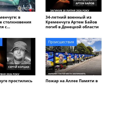
менчуге: в
34-летний военный из
е столкновения
Кременчуга Артем Байов
я с
погиб в Донецкой области
кутером
ван мужчина
Происшествия
чуге простились
Пожар на Аллее Памяти в
ним военным
Кременчуге: стала
Коршаком
известна причина
возгорания
Все новости