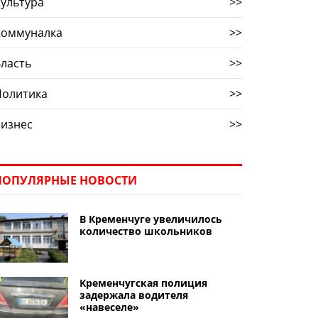
ультура
>>
Коммуналка
>>
ласть
>>
Политика
>>
Бизнес
>>
ПОПУЛЯРНЫЕ НОВОСТИ
В Кременчуге увеличилось
количество школьников
Кременчугская полиция
задержала водителя
«навеселе»