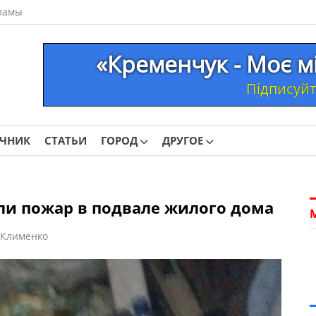
ламы
«Кременчук - Моє м
Підписуйте
ОЧНИК
СТАТЬИ
ГОРОД
ДРУГОЕ
ли пожар в подвале жилого дома
 Клименко