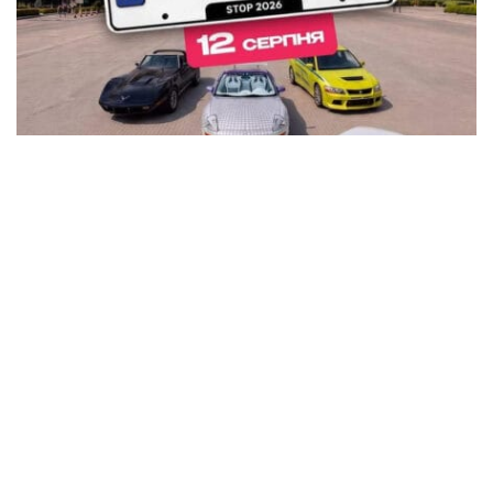
В Кременчуге на площади Победы устроят
автовыставку KYIV CAR FEST с P-Girls, DJ-
сетами и подарками
Общество