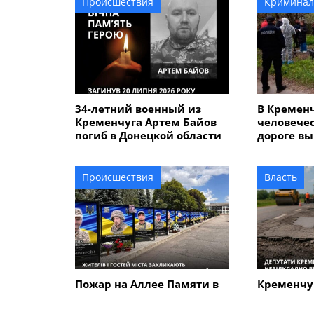
Происшествия
Криминал
34-летний военный из
В Кремен
Кременчуга Артем Байов
человечес
погиб в Донецкой области
дороге вы
летнего 
который у
сыном
Происшествия
Власть
Пожар на Аллее Памяти в
Кременчу
Кременчуге: стала
требуют 
известна причина
отремонт