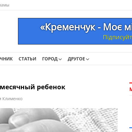
ламы
«Кременчук - Моє м
Підписуйте
ОЧНИК
СТАТЬИ
ГОРОД
ДРУГОЕ
-месячный ребенок
м Клименко