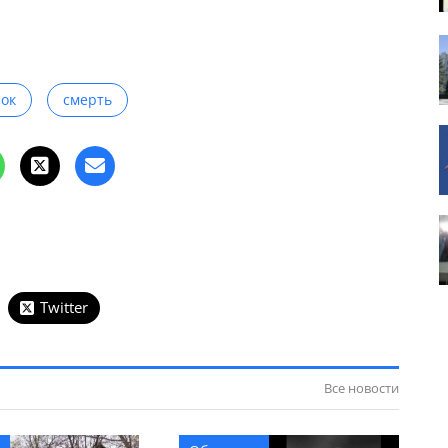
ок
смерть
Twitter
Все новости