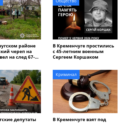
Общество
чугском районе
В Кременчуге простились
кий череп на
с 45-летним военным
вел на след 67-
Сергеем Коршаком
мужчины,
бил мать с
Криминал
гские депутаты
В Кременчуге взят под
немедленно
стражу 70-летний
ировать
мужчина, который ножом