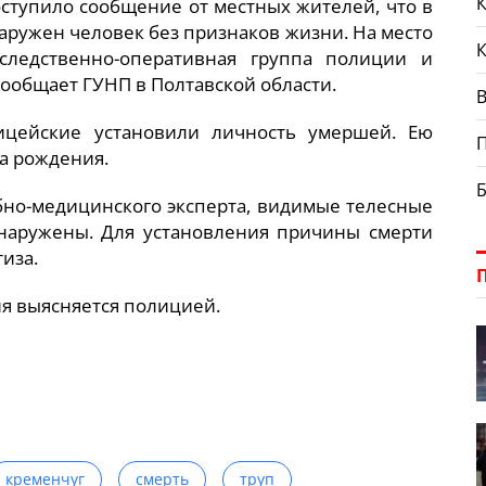
К
оступило сообщение от местных жителей, что в
аружен человек без признаков жизни. На место
ледственно-оперативная группа полиции и
сообщает ГУНП в Полтавской области.
В
ицейские установили личность умершей. Ею
да рождения.
но-медицинского эксперта, видимые телесные
наружены. Для установления причины смерти
иза.
я выясняется полицией.
кременчуг
смерть
труп