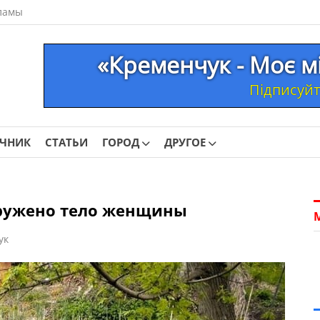
ламы
«Кременчук - Моє м
Підписуйте
ОЧНИК
СТАТЬИ
ГОРОД
ДРУГОЕ
аружено тело женщины
ук