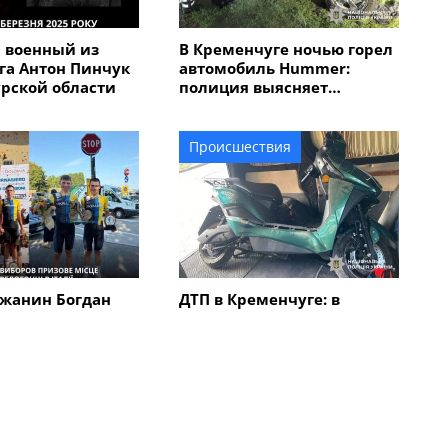
 военный из
В Кременчуге ночью горел
га Антон Пинчук
автомобиль Hummer:
урской области
полиция выясняет
обстоятельства
Происшествия
жанин Богдан
ДТП в Кременчуге: в
авоевал "бронзу"
результате столкновения
народной
автомобиля с
 "Memorial
электроскутером
в Италии
травмирован мужчина
Все новости