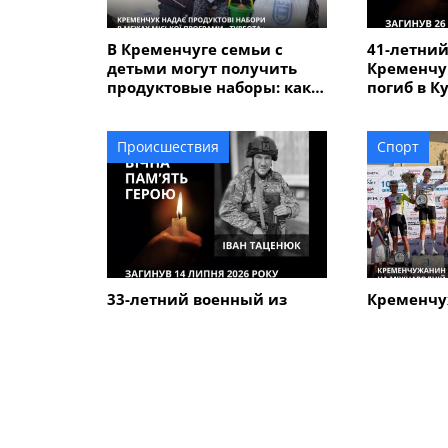
В Кременчуге семьи с
41-летний
детьми могут получить
Кременчу
продуктовые наборы: как
погиб в К
подать заявление
Происшествия
Спорт
33-летний военный из
Кременчу
Кременчуга погиб во
Говорун з
время боев в Харьковской
на между
области
велогонке
Alfredo" 
ПОХОЖИЕ НОВОСТИ