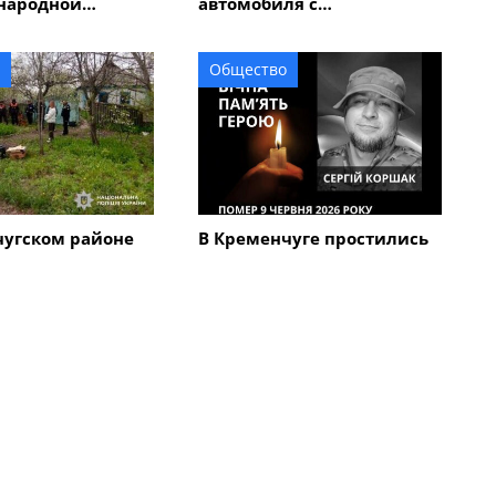
народной
автомобиля с
 "Memorial
электроскутером
в Италии
травмирован мужчина
Общество
чугском районе
В Кременчуге простились
кий череп на
с 45-летним военным
вел на след 67-
Сергеем Коршаком
мужчины,
бил мать с
Все новости
Общество