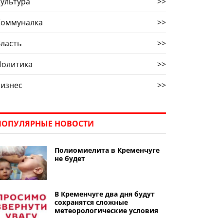
ультура
>>
Коммуналка
>>
ласть
>>
Политика
>>
Бизнес
>>
ПОПУЛЯРНЫЕ НОВОСТИ
Полиомиелита в Кременчуге
не будет
В Кременчуге два дня будут
сохранятся сложные
метеорологические условия