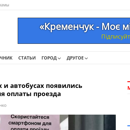
ламы
«Кременчук - Моє м
Підписуйте
ОЧНИК
СТАТЬИ
ГОРОД
ДРУГОЕ
х и автобусах появились
я оплаты проезда
нко