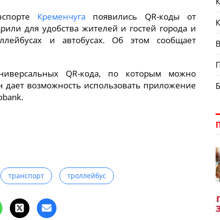
К
нспорте
Кременчуга
появились QR-коды от
рили для удобства жителей и гостей города и
ллейбусах и автобусах. Об этом сообщает
В
ниверсальных QR-кода, по которым можно
ин дает возможность использовать приложение
obank.
транспорт
троллейбус