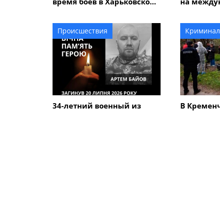
время боев в Харьковской
на между
области
велогонке
Alfredo" 
Происшествия
Криминал
34-летний военный из
В Кремен
Кременчуга Артем Байов
человечес
погиб в Донецкой области
дороге вы
летнего 
который у
сыном
ПОХОЖИЕ НОВОСТИ
Общество
Общество